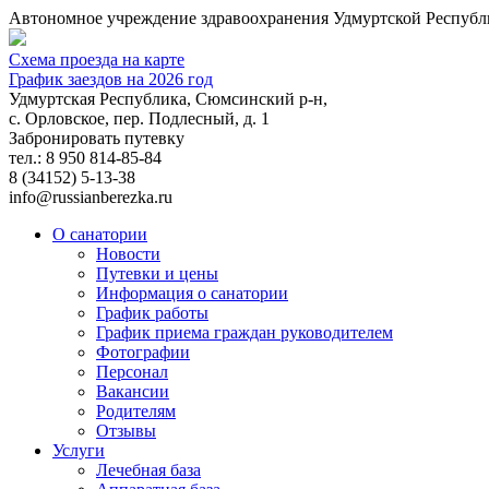
Автономное учреждение здравоохранения Удмуртской Республи
Схема проезда на карте
График заездов на 2026 год
Удмуртская Республика, Сюмсинский р-н,
с. Орловское, пер. Подлесный, д. 1
Забронировать путевку
тел.: 8 950 814-85-84
8 (34152)
5-13-38
info@russianberezka.ru
О санатории
Новости
Путевки и цены
Информация о санатории
График работы
График приема граждан руководителем
Фотографии
Персонал
Вакансии
Родителям
Отзывы
Услуги
Лечебная база