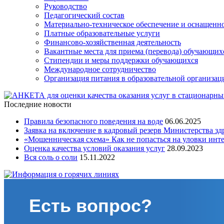
Руководство
Педагогический состав
Материально-техническое обеспечение и оснащеннос
Платные образовательные услуги
Финансово-хозяйственная деятельность
Вакантные места для приема (перевода) обучающих
Стипендии и меры поддержки обучающихся
Международное сотрудничество
Организация питания в образовательной организац
Последние новости
Правила безопасного поведения на воде
06.06.2025
Заявка на включение в кадровый резерв Министерства з
«Мошенническая схема» Как не попасться на уловки инт
Оценка качества условий оказания услуг
28.09.2023
Вся соль о соли
15.11.2022
Есть вопрос?